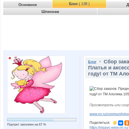
Блог
( 138 )
Основное
Д
Шпионаж
Сбор зак
>
Блог
Платья и аксес
году! от ТМ Ал
Просмотреть или сохр
www.nn.ru/community/pv/
Поделиться:
Портрет заполнен на 67 %
https://olgavo.www.nn.ru/