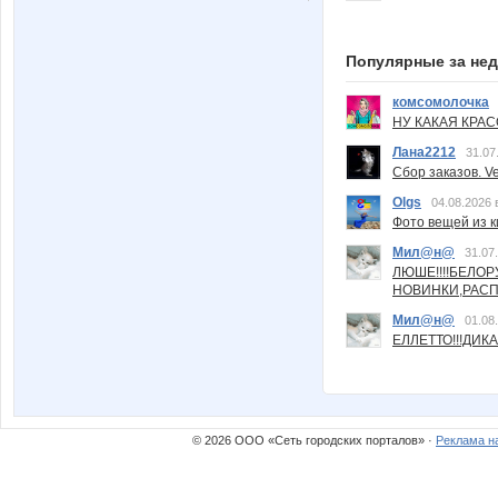
Популярные за не
комсомолочка
НУ КАКАЯ КРАСОТ
Лана2212
31.07
Сбор заказов. Ve
Olgs
04.08.2026 
Фото вещей из ки
Мил@н@
31.07
ЛЮШЕ!!!!БЕЛО
НОВИНКИ,РАСП
Мил@н@
01.08
ЕЛЛЕТТО!!!ДИК
© 2026 ООО «Сеть городских порталов» ·
Реклама н