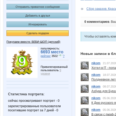
Отправить приватное сообщение
Сбор заказов. Краси
Добавить в друзья
0 комментариев
. Ва
Игнорировать
Сделать подарок
Чтобы оставлять ко
Покупаем вместе: БЕБИ-ШОП (детский)
популярность:
6693 место
Новые записи в бл
+1 ↑
рейтинг
3502
?
nikom
21.07.202
Привилегированный
Хотел в IT - поп
пользователь
9
уровня
nikom
18.07.202
Полдневное лет
nikom
08.07.202
Азбука для Бура
Статистика портрета:
nikom
05.06.202
сейчас просматривают портрет - 0
К Дню русского 
зарегистрированные пользователи
nikom
05.06.202
посетившие портрет за 7 дней - 0
В связи с пмэф-