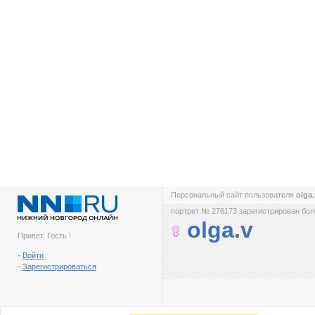
Персональный сайт пользователя
olga
портрет № 276173 зарегистрирован боле
olga.v
Привет, Гость !
-
Войти
-
Зарегистрироваться