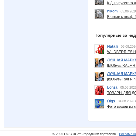
К Дню русского 
nikom
05.06.202
В связи с пмэф-
Популярные за не
Nata.li
05.08.202
WILDBERRIES Н
ЛУЧШАЯ МАРК
[b]Обувь RALF RI
ЛУЧШАЯ МАРК
[b]Обувь Ralf Ri
Lonza
05.08.2026
ТОВАРЫ ДЛЯ ДО
Olgs
04.08.2026 
Фото вещей из ки
© 2026 ООО «Сеть городских порталов» ·
Реклама н