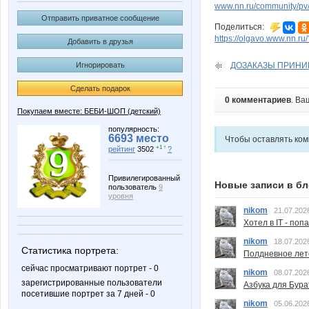
www.nn.ru/community/pv
Отправить приватное сообщение
Поделиться:
https://olgavo.www.nn.r
Добавить в друзья
Игнорировать
ДОЗАКАЗЫ ПРИНИМА
Сделать подарок
0 комментариев
. Ва
Покупаем вместе: БЕБИ-ШОП (детский)
популярность:
6693 место
Чтобы оставлять ко
+1 ↑
рейтинг
3502
?
Привилегированный
Новые записи в бл
пользователь
9
уровня
nikom
21.07.202
Хотел в IT - поп
nikom
18.07.202
Статистика портрета:
Полдневное лет
сейчас просматривают портрет - 0
nikom
08.07.202
зарегистрированные пользователи
Азбука для Бура
посетившие портрет за 7 дней - 0
nikom
05.06.202