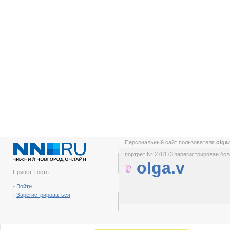
Персональный сайт пользователя
olga
портрет № 276173 зарегистрирован боле
olga.v
Привет, Гость !
-
Войти
-
Зарегистрироваться